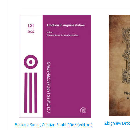
Zbigniew Dro
Barbara Konat, Cristian Santibáñez (editors)