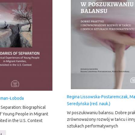
Regina Lissowska-Postaremczak, Ma
zman-Łoboda
Seredyńska (red. nauk.)
 Separation: Biographical
W poszukiwaniu balansu. Dobre prakt
f Young People in Migrant
zrównoważony rozwój w tańcu i inn
sited in the U.S. Context
sztukach performatywnych
j