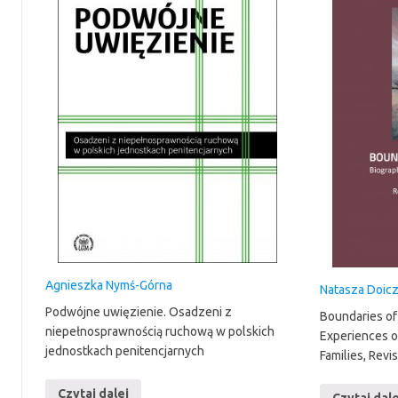
Agnieszka Nymś-Górna
Natasza Doic
Podwójne uwięzienie. Osadzeni z
Boundaries of
niepełnosprawnością ruchową w polskich
Experiences o
jednostkach penitencjarnych
Families, Revi
Czytaj dalej
Czytaj dale