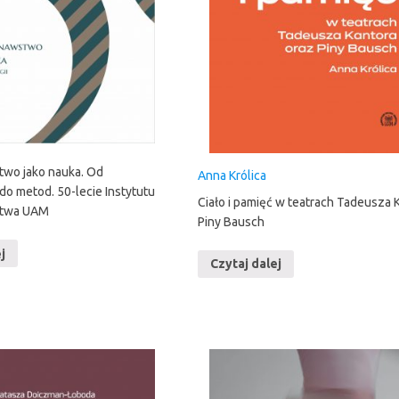
two jako nauka. Od
Anna Królica
do metod. 50-lecie Instytutu
Ciało i pamięć w teatrach Tadeusza K
stwa UAM
Piny Bausch
j
Czytaj dalej