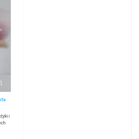
rta
yki i
ych