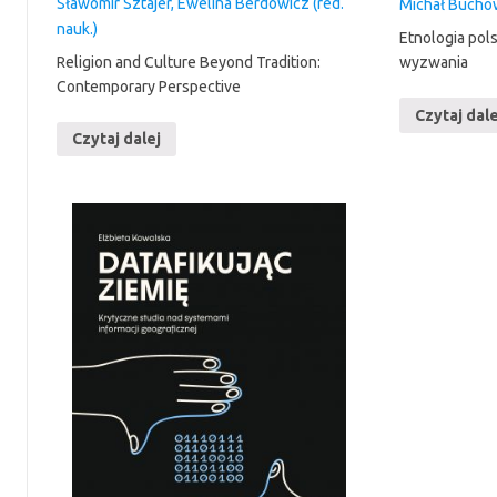
Sławomir Sztajer, Ewelina Berdowicz (red.
Michał Bucho
nauk.)
Etnologia pols
Religion and Culture Beyond Tradition:
wyzwania
Contemporary Perspective
Czytaj dale
Czytaj dalej